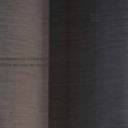
ppartement au Chateau, Salon Sejour Cuisine, SDB,
anine en bois de chêne.