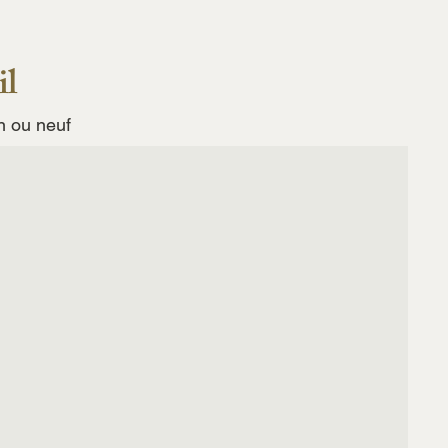
il
on ou neuf