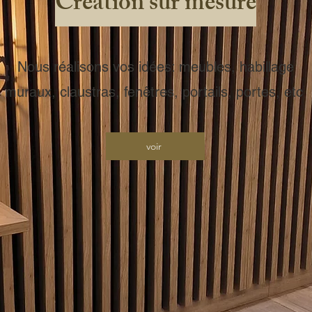
Creation sur mesure
Nous réalisons vos idées: meubles, habillage
muraux, claustras, fenêtres, portails, portes, etc
voir